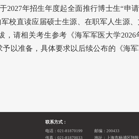
于
2027
年招生年度起全面推行博士生“申
的军校直读应届硕士生源、在职军人生源、
选拔，请相关考生参考《海军军医大学
2026
求予以准备，具体要求以后续公布的《海军
联系方式：
电话：021-81870199
邮编：200433
传真：021-81870033
地址：上海市杨浦区翔殷路