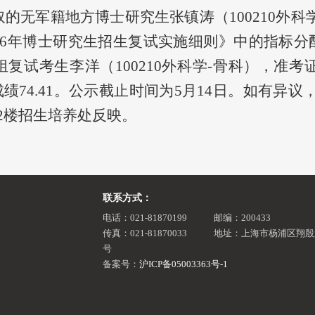
取的无军籍地方博士研究生张镇涛（100210外
26年博士研究生招生复试实施细则》中的指标
考生李洋（100210外科学-骨科），准考证号920
绩74.41。
公示截止时间为
5月14日。如有异议，请致电
2楼招生培养处反映。
联系方式：
电话：021-81870199
邮编：200433
传真：021-81870033
地址：上海市杨浦区翔殷路
号
备案号：
沪ICP备05003363号-1