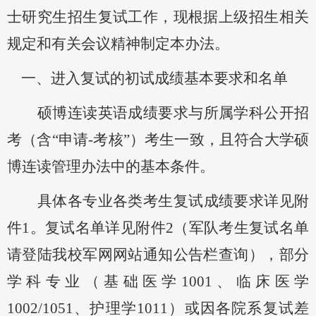
士研究生招生复试工作
，现
根据上级招生相关
规定和有关会议精神制定本办法
。
一、
进入复试的初试成绩基本要求
和名单
硕博连读
英语成绩要求
与所属学科公开招
考（含
“申请
-考核
”）考生一致，
且符合
大学
硕
博连读管理办法中的基本条件。
具体各专业各类考生复试成绩要求详见附
件
1。
复试名单详见附件
2
（
军队考生复试名单
请登陆我校军网网站通知公告栏查询
）
，部分
学科专业（基础医学
1001
、临床医学
1002/1051
、护理学
1011
）或因各院系复试差