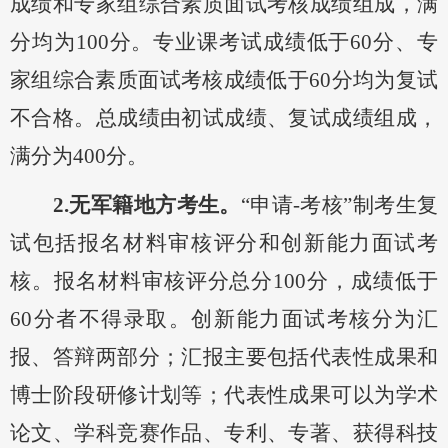
成绩和专家组
综合素质
面试
考核成绩组成，
满
分
均
为
100分
。
专业课
考试
成绩低于
60分、专
家组
综合素质
面试考核成绩低于
60分均为复试
不合格。
总成绩由初试成绩、复试成绩组成，
满分
为
400
分
。
2.无军籍地方考生。
“申请-考核”制考生复
试包括
报名材料审核评分和
创新能力面试考
核。
报名材料审核评分
总分
100分，成绩低于
60分者不得录取。创新能力面试考核分为汇
报、答辩两部分；汇报主要包括代表性成果和
博士阶段研修计划等；代表性成果可以为学术
论文、学科竞赛作品、专利、专著、获得科技