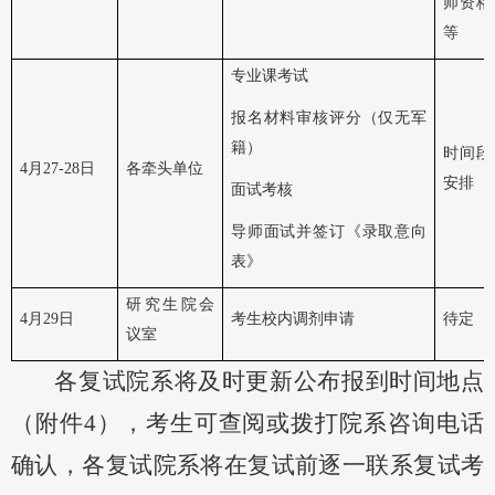
师资格
等
专业课考试
报名材料审核评分（仅无军
籍）
时间段
4月27-28日
各牵头单位
安排
面试考核
导师面试并签订《录取意向
表》
研究生院会
4月29日
考生校内调剂申请
待定
议室
各复试院系将及时更新公布报到时间地点
（附件
4
）
，考生可查阅或拨打院系咨询电话
确认
，各复试院系将在复试前逐一联系复试考