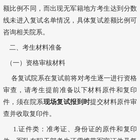
额比例不同，而出现无军籍地方考生达到分数
线未进入复试名单情况，具体复试差额比例可
咨询相关院系
。
二
、
考生材料准备
（一）资格审核材料
各复试院系在复试前将对考生逐一进行资格
审查，请考生提前准备以下材料原件和
复印
件
，须在
院系
现场复试报到
时
提交
材料
原件
审
查
并收取复印件
。
1.
证件类
：
准考证、身份证的原件和复印