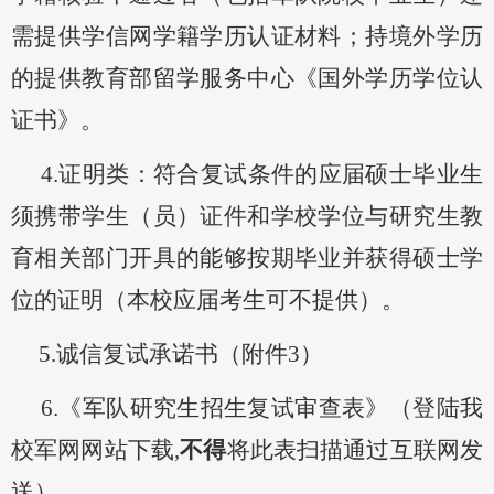
需提供学信网学籍学历认证材料；持境外学历
的提供教育部留学服务中心《国外学历学位认
证书》。
4.
证明类
：
符合复试条件的应届
硕士
毕业生
须携带学生（员）证件和学校学位与研究生教
育相关部门
开具
的能够按期毕业并获得硕士学
位的证明
（本校应届考生可不提供）
。
5.
诚信复试承诺书
（附件
3
）
6.
《军队研究生招生复试
审查表》
（登陆我
校军网网站下载
,
不得
将此表扫描通过互联网发
送
）