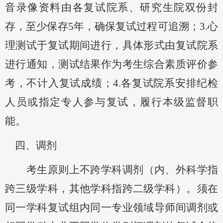
音录像资料由各
复试
院系
、研究生院双份封
存
，
至少保存
5年
，确保复试过程可追溯；
3.心
理测试
于
复试期间进行
，
具体形式由复试院系
进行通知，
测试结果作为考生综合素质评价参
考，不计入复试成绩
；
4.
各复试院系安排纪检
人员或指定专人参与复试，
履行本级监督职
能。
四
、调剂
考生原则上不跨学科调剂（内、外科学指
跨三级学科，其他学科指跨二级学科）。
须在
同一学科复试组
内同一专业领域导师间调剂
或