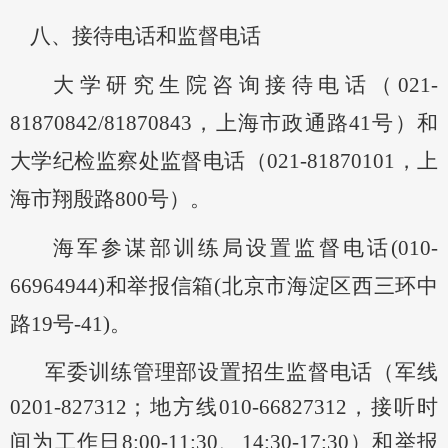
八、
接待电话和监督电话
大学研究生院
咨询接待电话（
021-
81870842
/
8187084
3，上海市政通路41号
）和
大学纪检监察处
监督电话（
021-8187
0101
，上
海市翔殷路
800号
）。
海军参谋部训练局设置监督电话
(010-
6696
4944
)和举报信箱(北京市海淀区西三环中
路19号-41)。
军委训练管理部设置招生监督电话（军线
0201-827
312
；地方线
010-66827
312
，接听时
间为工作日
8:00
-
11:30、14:30
-
17:30
）和举报