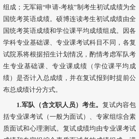
组成；无军籍
“申请-考核”
制
考生初试成绩为全
国统考英语成绩。硕博连读考生初试成绩由全
国统考英语成绩和学位课平均成绩组成。
因各
学科
专业基础课、
专业课考试科目不同，各
复
试院系将
根据招生计划情况，酌情考虑
军队考
生
专业基础课、
专业课成绩
（
学位课平均成
绩
）
是否计入总成绩，
并在复试报到时提前公
布总成绩计分方式。
1.军队（含文职人员）考生。
复试内容包
括
专业课
考试（一般为面试）、
专家组
综合素
质
面试和心理测试
。
复试成绩均由专业课
考试