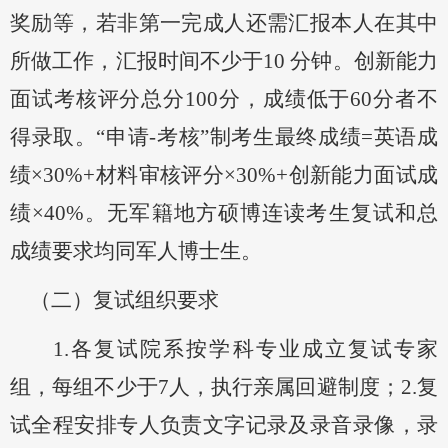
奖励等，若非第一完成人还需汇报本人在其中
所做工作
，
汇报时间不少于
10 分钟。创新能力
面试考核评分总分100分，成绩低于60分者不
得录取。
“申请
-
考核
”制考
生最终成绩
=英语成
绩×30%+材料审核评分×30%+创新能力面试成
绩×40%。无军籍地方硕博连读考生复试和总
成绩要求均同军人博士生。
（
二
）复试组织要求
1.各复试院系按学科专业成立
复试专家
组
，每组不少于
7
人，执行亲属回避制度；
2.复
试全程安排专人负责文字记录及
录音录像
，录