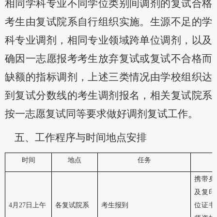
相同学科专业不同学位类别间调剂
的复试合格
考生由
复试院系
自行组织实施。
生源不足的学
科专业调剂，
相同专业领域跨单位调剂，以及
确因一志愿报考考生放弃复试或复试不合格
而
缺额
的
指标
调剂，上述三类情况由学校组织
达
到复试分数线的考生
调剂报名
，相关复试院系
按一志愿复试同等要求
做好调剂复试工作。
五、
工作程序与时间地点
安排
时间
地点
任务
携带身
及复印
4
月
27
日
上午
各复试院系
考生报到
位证书