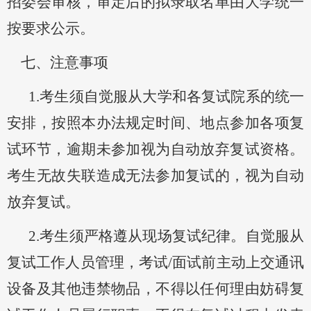
招委会审核，审定后的拟录取名单由大学统一
按要求公示。
七
、
注意事项
1.考生须自觉服从
大学
和各复试院系的统一
安排，按照
本办法
规定时间
、地点
参加各项复
试环
节
，
逾期未参加视为自动放弃复试资格
。
考生无故失联造成无法
参加
复试的，视为自
动
放弃复试。
2.考生须严格遵从
现场复试纪律。
自觉服从
复试工作人员管理，
考试
/
面试
前主动上交通讯
设备及其他违禁物品，不得以任何理由妨碍复