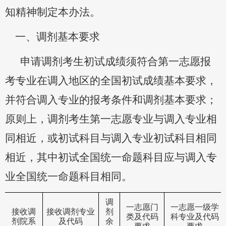
知精神制定本办法
。
一、
调剂基本要求
申请调剂考生
初试成绩须符合
第一志愿报
考专业
在调入地区的全国初试成绩基本要求，
并
符合调入
专业
的报考条件
和调剂基本要求；
原则上，调剂考生第一志愿专业与调入专业相
同相近，或
初试科目与调入
专业
初试科目相同
相近，其中
初试全国统一命题科目应与调入专
业全国统一命题科目相同。
调
一志愿门
一志愿一级学
接收调
接收调剂专业
剂
类及代码
科专业及代码
剂院系
及代码
余