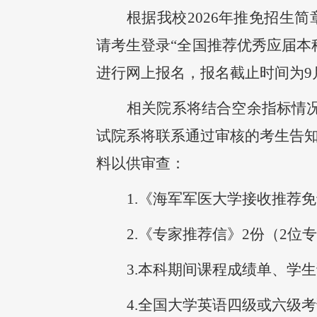
根据我校
2026年推免招
请考生
登录
“全国推荐优秀应届本
进行网上报名
，
报名截止时间为
相关院系将结合空余指标情
试院系将联系通过审核的考生告
料
以供审查：
1.
《海军军医大学接收
推荐免
2.
《专家推荐信》
2份（
2位
3.
本科期间课程成绩单、学生
4.
全国大学英语四级或六级考