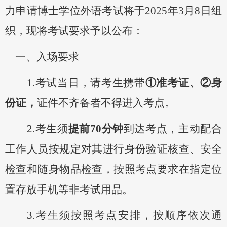
力申请博士学位外语考试将于
202
5
年
3月
8
日组
织，现将考试要求予以公布：
一、入场
要求
1
.考试当日，请考生携带
①准考证、②身
份证
，
证件不齐备者不得进入考点。
2
.考生须
提前
70分钟
到达考点，
主动配合
工作人员
按规定对其进行身份验证核查、安全
检查和随身物品检查，按照考点要求
在指定位
置
存放手机等非考试用品
。
3.考生须按照考点安排，按顺序依次通