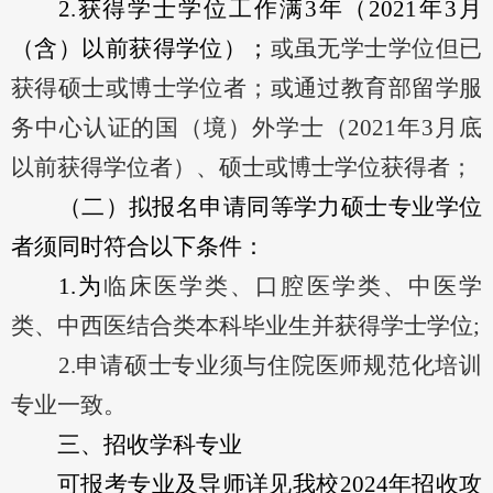
2.
获
得
学士学位
工作满
3年（20
21
年
3
月
（含）
以前获得学位）；
或虽无学士学位但已
获得硕士或博士学位者；或通过教育部留学服
务中心认证的国（境）外学士（
20
21
年
3
月底
以前获得学位者）、硕士或博士学位获得者
；
（二）
拟
报名
申请
同等学力硕士专业
学位
者
须同时符合以下条件
：
1.为
临床医学类、口腔医学类、中医学
类、中西医结合类本科毕业生并获得学士学位
;
2.
申请硕士专业须与住院
医师规范化培训
专业一致。
三、招收学科专业
可报考专业及导师详见我校
202
4
年招收攻