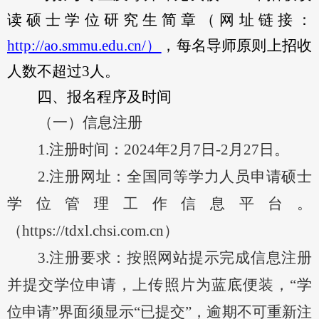
读硕士学位研究生简章（网址链接：
http://ao.smmu.edu.cn/）
，每名导师原则上招收
人数不超过
3人。
四、
报名
程序及时间
（一）信息注册
1.
注册时间：
202
4
年
2月
7
日
-
2
月
27
日。
2.
注册网址：全国同等学力人员申请硕士
学位管理工作信息平台。
（
https://tdxl.chsi.com.cn）
3.
注册要求：按照网站提示完成信息注册
并提交学位申请，上传照片为蓝底便装，
“学
位申请”界面须显示“已提交”，逾期不可重新注