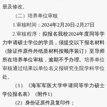
册及修改。
（二）培养单位审核
1.审核时间：
20
24
年
2
月
20
日
-2
月
27
日
2.审核程序：
拟报名我校
2024年度同等学
力申请硕士学位的学员，须提交以下报名材料
（除证件原件外纸质材料按顺序装订）
至导师
所在培养单位审核，
逾期不予办理。
培养单位
审核通过结果以单位名义报研究生院学科学位
处。
（
1
）
《海军军医大学申请同等学力硕士
学位报名表》
（附件
1
）
（
2
）
身份证
原件及
复印件；