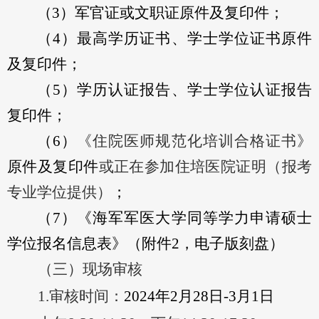
（
3
）
军官证
或文职证原件及
复印件；
（
4
）
最高学历证书
、学士
学位证书
原件
及
复印件；
（
5
）学历认证报告、学士学位认证报告
复印件；
（
6
）
《住院医师规范化培训合格证书》
原件及
复印件
或正在参加住培医院证明（报考
专业学位提供）
；
（
7
）
《
海军军医大学同等学力申请硕士
学位报名信息表
》
（附件
2，电子版刻盘
）
（三）现场审核
1.
审核时间：
20
24
年
2
月
28
日
-3
月
1
日