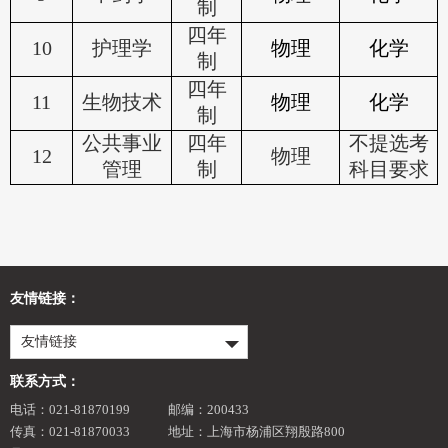
制
四年
10
护理学
物理
化学
制
四年
11
生物技术
物理
化学
制
公共事业
四年
不提选考
12
物理
管理
制
科目要求
友情链接：
友情链接
联系方式：
电话：021-81870199
邮编：200433
传真：021-81870033
地址：上海市杨浦区翔殷路800