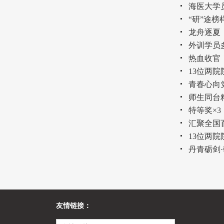
海医大学
“研”途榜
龙舟逐夏
外训学员
热血收官
13位两
青春心向
师生同台
特等奖×
汇聚全国
13位两
丹青砺剑
友情链接：