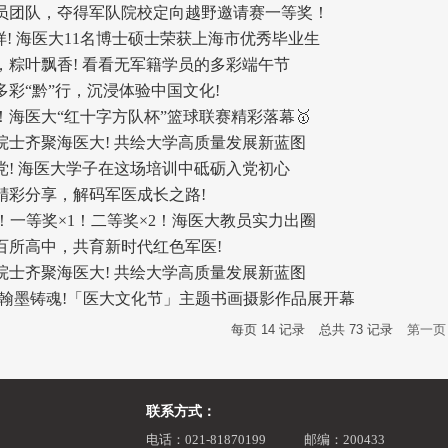
员团队，夺得军队院校定向越野邀请赛一等奖！
样! 海医大11名博士硕士荣获上海市优秀毕业生
，粽叶飘香! 看看无军籍学员的多彩端午节
多彩“黔”行，沉浸体验中国文化!
！海医大“红十字方队杯”篮球联赛精彩落幕🥇
院院士齐聚海医大! 共绘大学高质量发展新蓝图
党! 海医大学子在这场培训中砥砺入党初心
精彩分享，解码军医成长之路!
3！一等奖×1！二等奖×2！海医大教员实力出圈
百所高中，共育新时代红色军医!
院院士齐聚海医大! 共绘大学高质量发展新蓝图
·翰墨铸魂!「医大文化节」主题书画摄影作品展开幕
每页
14
记录
总共
73
记录
第一页
联系方式：
电话：021-81870199
邮编：200433